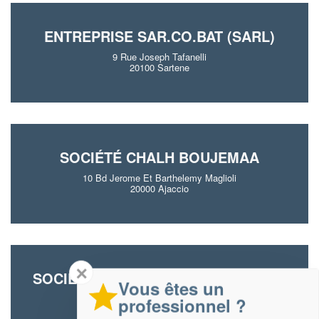
ENTREPRISE SAR.CO.BAT (SARL)
9 Rue Joseph Tafanelli
20100 Sartene
SOCIÉTÉ CHALH BOUJEMAA
10 Bd Jerome Et Barthelemy Maglioli
20000 Ajaccio
✕
SOCIÉTÉ AJ CONSTRUCTION (SARL)
Vous êtes un
Che De Baccosa
professionnel ?
20169 Bonifacio