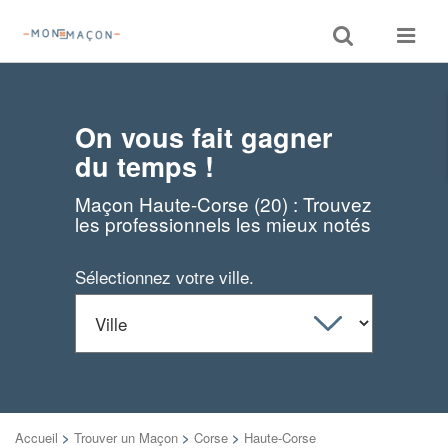
Toggle
Toggle
search
navigat
On vous fait gagner
du temps !
Maçon Haute-Corse (20) : Trouvez
les professionnels les mieux notés
Sélectionnez votre ville.
Accueil
>
Trouver un Maçon
>
Corse
>
Haute-Corse