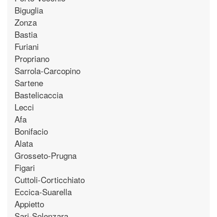
Biguglia
Zonza
Bastia
Furiani
Propriano
Sarrola-Carcopino
Sartene
Bastelicaccia
Lecci
Afa
Bonifacio
Alata
Grosseto-Prugna
Figari
Cuttoli-Corticchiato
Eccica-Suarella
Appietto
Sari-Solenzara