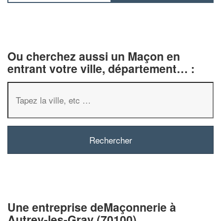
Ou cherchez aussi un Maçon en
entrant votre ville, département… :
✕
Vous êtes un
professionnel ?
Augmentez votre
chiffre d'affa
vos
tout en gagnant d
marges
Une entreprise deMaçonnerie à
!
nouveaux clients
Autrey-les-Gray (70100)