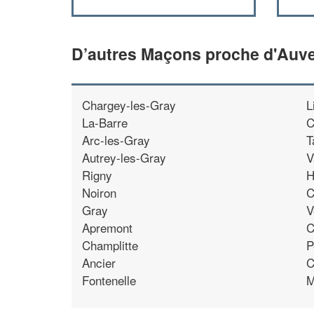
D’autres Maçons proche d'Auve
Chargey-les-Gray
L
La-Barre
C
Arc-les-Gray
T
Autrey-les-Gray
V
Rigny
H
Noiron
C
Gray
V
Apremont
C
Champlitte
P
Ancier
C
Fontenelle
M