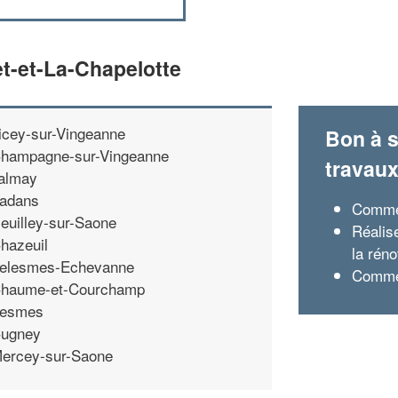
t-et-La-Chapelotte
icey-sur-Vingeanne
Bon à s
hampagne-sur-Vingeanne
travau
almay
adans
Commen
euilley-sur-Saone
Réalise
hazeuil
la réno
elesmes-Echevanne
Commen
haume-et-Courchamp
esmes
ugney
ercey-sur-Saone