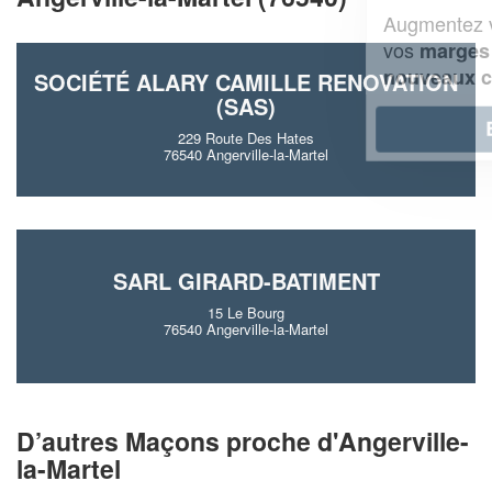
Augmentez votre
et
chiffre d'affaires
vos
tout en gagnant de
marges
!
nouveaux clients
SOCIÉTÉ ALARY CAMILLE RENOVATION
(SAS)
En savoir plus
229 Route Des Hates
76540 Angerville-la-Martel
SARL GIRARD-BATIMENT
15 Le Bourg
76540 Angerville-la-Martel
D’autres Maçons proche d'Angerville-
la-Martel