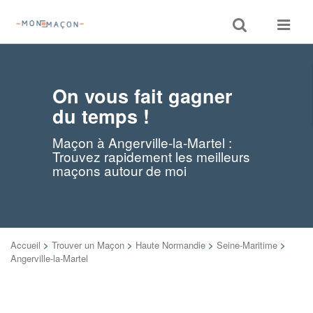
Toggle
Toggle
search
navigat
On vous fait gagner
du temps !
Maçon à Angerville-la-Martel :
Trouvez rapidement les meilleurs
maçons autour de moi
Accueil
>
Trouver un Maçon
>
Haute Normandie
>
Seine-Maritime
>
Angerville-la-Martel