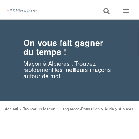
Toggle
Toggle
search
navigat
On vous fait gagner
du temps !
Maçon à Albieres : Trouvez
rapidement les meilleurs maçons
autour de moi
Accueil
>
Trouver un Maçon
>
Languedoc-Roussillon
>
Aude
>
Albieres