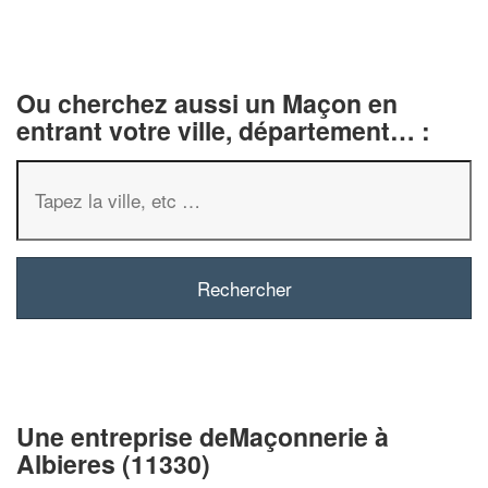
Ou cherchez aussi un Maçon en
entrant votre ville, département… :
✕
Vous êtes un
professionnel ?
Augmentez votre
chiffre d'affa
vos
tout en gagnant d
marges
Une entreprise deMaçonnerie à
!
nouveaux clients
Albieres (11330)