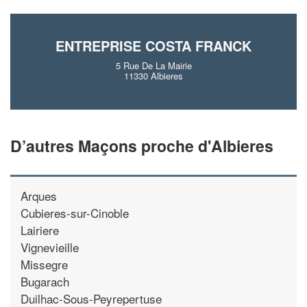
En savoir plus
ENTREPRISE COSTA FRANCK
5 Rue De La Mairie
11330 Albieres
D’autres Maçons proche d'Albieres
Arques
Cubieres-sur-Cinoble
Lairiere
Vignevieille
Missegre
Bugarach
Duilhac-Sous-Peyrepertuse