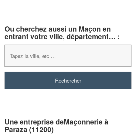
Ou cherchez aussi un Maçon en
entrant votre ville, département… :
✕
Vous êtes un
professionnel
Augmentez votre
chiffre 
vos
tout en gagn
marges
!
nouveaux clients
Une entreprise deMaçonnerie à
Paraza (11200)
En savoir pl