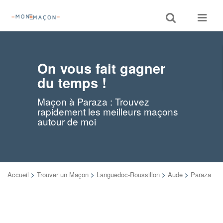
Toggle
Toggle
search
navigat
On vous fait gagner
du temps !
Maçon à Paraza : Trouvez
rapidement les meilleurs maçons
autour de moi
Accueil
>
Trouver un Maçon
>
Languedoc-Roussillon
>
Aude
>
Paraza