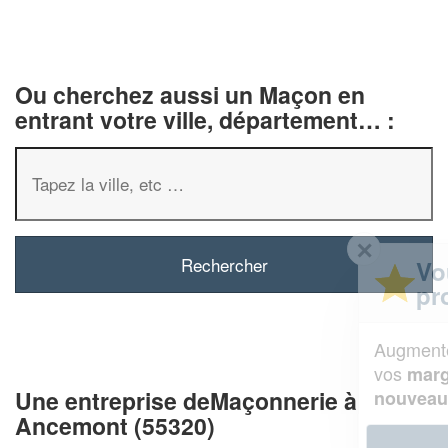
Ou cherchez aussi un Maçon en
entrant votre ville, département… :
✕
Vous êtes un
professionnel ?
Augmentez votre
et
chiffre d'affaires
vos
tout en gagnant de
marges
Une entreprise deMaçonnerie à
!
nouveaux clients
Ancemont (55320)
En savoir plus