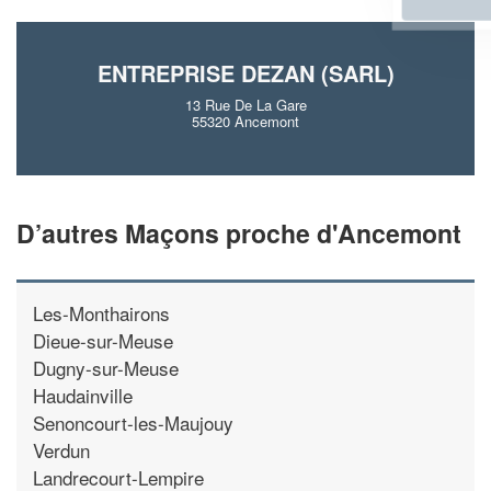
ENTREPRISE DEZAN (SARL)
13 Rue De La Gare
55320 Ancemont
D’autres Maçons proche d'Ancemont
Les-Monthairons
Dieue-sur-Meuse
Dugny-sur-Meuse
Haudainville
Senoncourt-les-Maujouy
Verdun
Landrecourt-Lempire