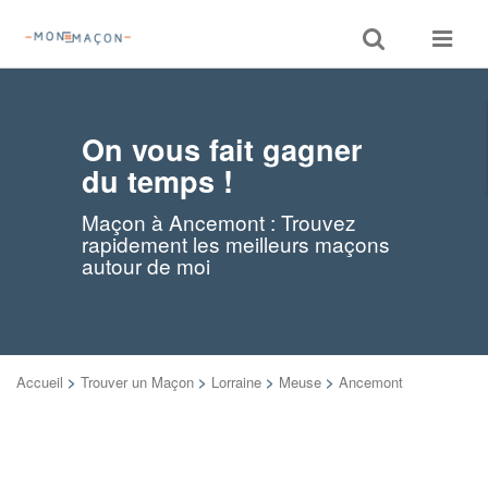
Toggle
Toggle
search
navigat
On vous fait gagner
du temps !
Maçon à Ancemont : Trouvez
rapidement les meilleurs maçons
autour de moi
Accueil
>
Trouver un Maçon
>
Lorraine
>
Meuse
>
Ancemont