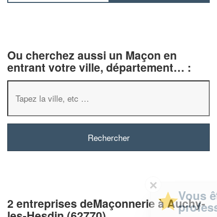
Ou cherchez aussi un Maçon en
entrant votre ville, département… :
✕
Vous êtes un
2 entreprises deMaçonnerie à Auchy-
professionnel ?
les-Hesdin (62770)