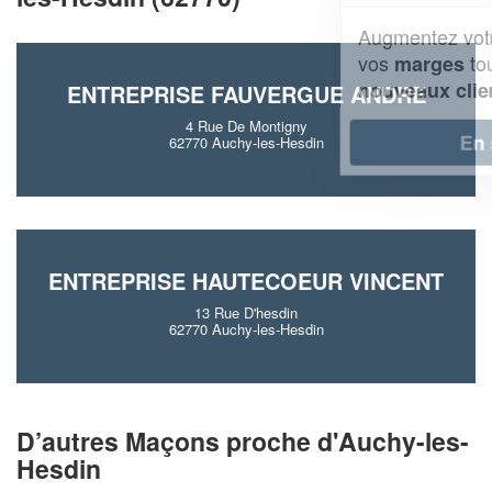
Augmentez votre
et
chiffre d'affaires
vos
tout en gagnant de
marges
!
nouveaux clients
ENTREPRISE FAUVERGUE ANDRE
4 Rue De Montigny
En savoir plus
62770 Auchy-les-Hesdin
ENTREPRISE HAUTECOEUR VINCENT
13 Rue D'hesdin
62770 Auchy-les-Hesdin
D’autres Maçons proche d'Auchy-les-
Hesdin