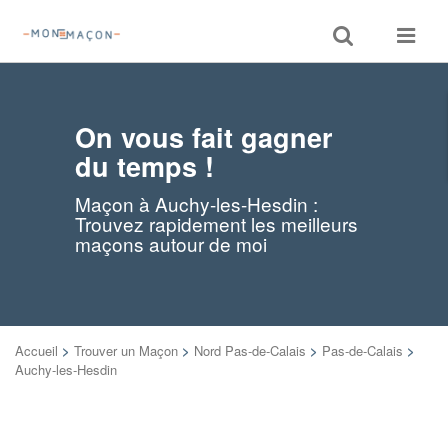
Toggle
Toggle
search
navigat
On vous fait gagner
du temps !
Maçon à Auchy-les-Hesdin :
Trouvez rapidement les meilleurs
maçons autour de moi
Accueil
>
Trouver un Maçon
>
Nord Pas-de-Calais
>
Pas-de-Calais
>
Auchy-les-Hesdin