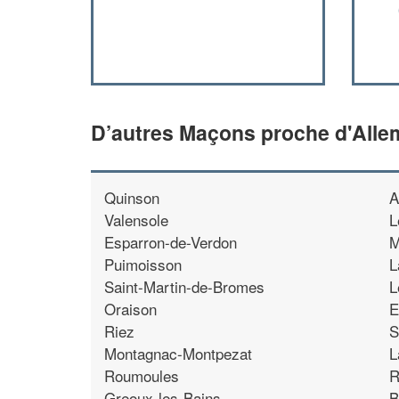
D’autres Maçons proche d'All
Quinson
A
Valensole
L
Esparron-de-Verdon
M
Puimoisson
L
Saint-Martin-de-Bromes
L
Oraison
E
Riez
S
Montagnac-Montpezat
L
Roumoules
R
Greoux-les-Bains
B