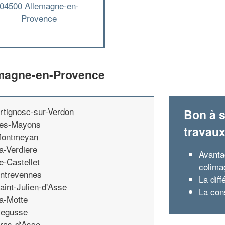
04500 Allemagne-en-
Provence
emagne-en-Provence
rtignosc-sur-Verdon
Bon à s
es-Mayons
travau
ontmeyan
a-Verdiere
Avanta
e-Castellet
colima
ntrevennes
La diff
aint-Julien-d'Asse
La con
a-Motte
egusse
ras-d'Asse