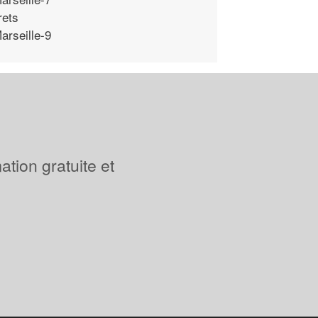
rets
arseille-9
tion gratuite et