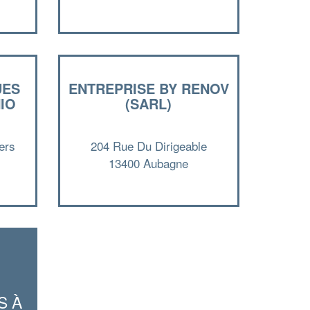
Augmentez votre
et
chiffre d'affaires
vos
tout en gagnant de
marges
!
nouveaux clients
En savoir plus
UES
ENTREPRISE BY RENOV
IO
(SARL)
ers
204 Rue Du Dirigeable
13400 Aubagne
S À