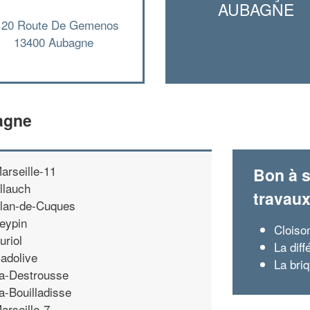
AUBAGNE
120 Route De Gemenos
13400 Aubagne
agne
arseille-11
Bon à s
llauch
travau
lan-de-Cuques
eypin
Cloiso
uriol
La diff
adolive
La bri
a-Destrousse
a-Bouilladisse
arseille-7