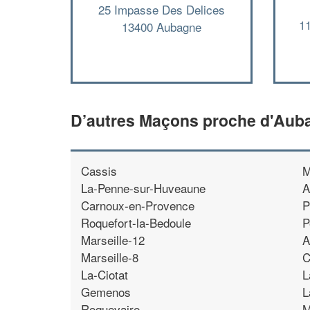
25 Impasse Des Delices
1
13400 Aubagne
D’autres Maçons proche d'Aub
Cassis
M
La-Penne-sur-Huveaune
A
Carnoux-en-Provence
P
Roquefort-la-Bedoule
P
Marseille-12
A
Marseille-8
C
La-Ciotat
L
Gemenos
L
Roquevaire
M