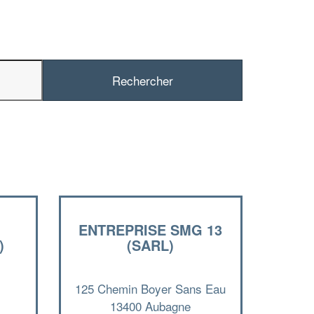
ENTREPRISE SMG 13
)
(SARL)
✕
Vous êtes un
professionnel ?
125 Chemin Boyer Sans Eau
13400 Aubagne