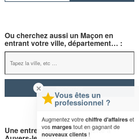
Ou cherchez aussi un Maçon en
entrant votre ville, département… :
✕
Vous êtes un
professionnel ?
Augmentez votre
et
chiffre d'affaires
vos
tout en gagnant de
marges
Une entreprise deMaçonnerie à
!
nouveaux clients
Auvers-le-Hamon (72300)