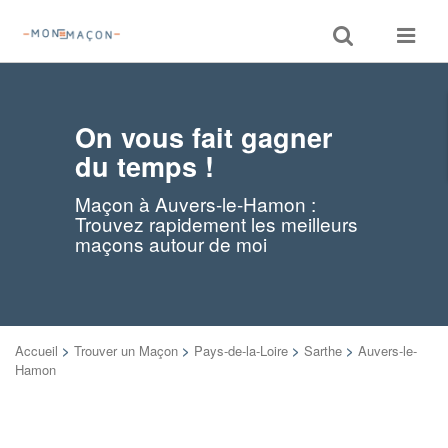
Toggle
Toggle
search
navigat
On vous fait gagner
du temps !
Maçon à Auvers-le-Hamon :
Trouvez rapidement les meilleurs
maçons autour de moi
Accueil
>
Trouver un Maçon
>
Pays-de-la-Loire
>
Sarthe
>
Auvers-le-
Hamon