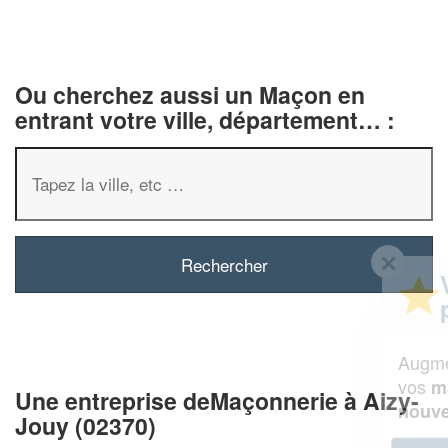
Ou cherchez aussi un Maçon en
entrant votre ville, département… :
✕
Vous êtes un
professionnel ?
Augmentez votre
et
chiffre d'affaires
vos
tout en gagnant de
marges
Une entreprise deMaçonnerie à Aizy-
!
nouveaux clients
Jouy (02370)