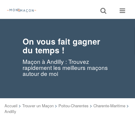
Toggle
Toggle
search
navigat
On vous fait gagner
du temps !
Maçon à Andilly : Trouvez
rapidement les meilleurs maçons
autour de moi
Accueil
>
Trouver un Maçon
>
Poitou-Charentes
>
Charente-Maritime
>
Andilly