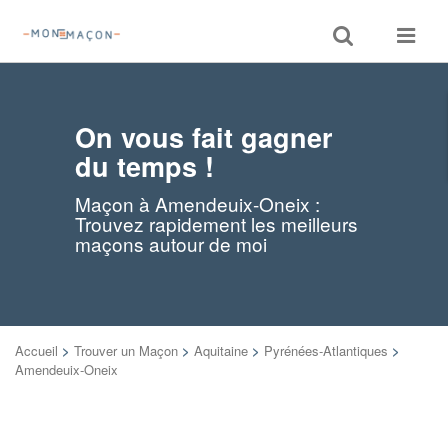
Toggle
Toggle
search
navigat
On vous fait gagner
du temps !
Maçon à Amendeuix-Oneix :
Trouvez rapidement les meilleurs
maçons autour de moi
Accueil
>
Trouver un Maçon
>
Aquitaine
>
Pyrénées-Atlantiques
>
Amendeuix-Oneix