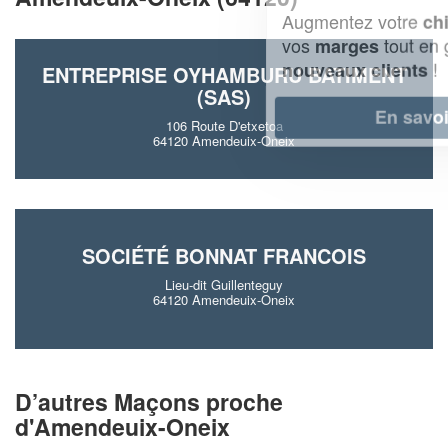
Augmentez votre
et
chiffre d'affaires
vos
tout en gagnant de
marges
!
nouveaux clients
ENTREPRISE OYHAMBURU BATIMENT
(SAS)
En savoir plus
106 Route D'etxetoa
64120 Amendeuix-Oneix
SOCIÉTÉ BONNAT FRANCOIS
Lieu-dit Guillenteguy
64120 Amendeuix-Oneix
D’autres Maçons proche
d'Amendeuix-Oneix