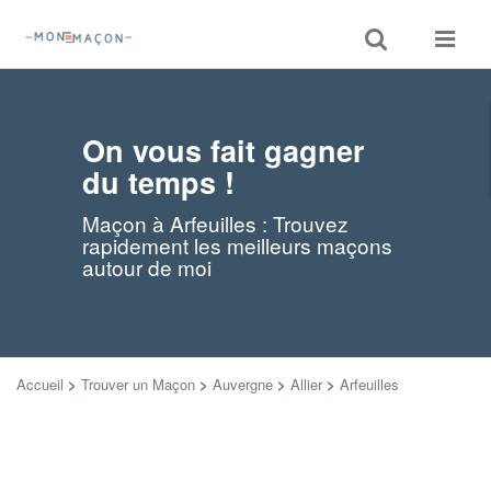
Toggle
Toggle
search
navigat
On vous fait gagner
du temps !
Maçon à Arfeuilles : Trouvez
rapidement les meilleurs maçons
autour de moi
Accueil
>
Trouver un Maçon
>
Auvergne
>
Allier
>
Arfeuilles