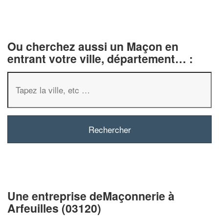
Ou cherchez aussi un Maçon en
entrant votre ville, département… :
✕
Vous êtes un
professionnel 
Augmentez votre
chiffre d'
vos
tout en gagnan
marges
!
nouveaux clients
Une entreprise deMaçonnerie à
Arfeuilles (03120)
En savoir plus