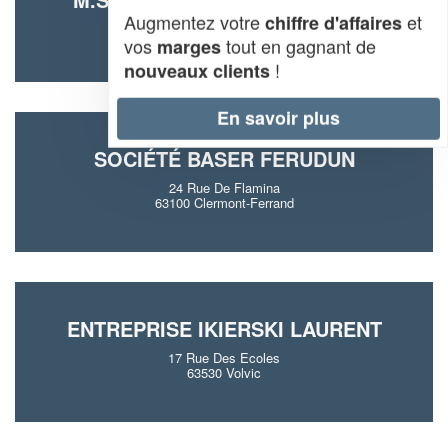
Augmentez votre
et
chiffre d'affaires
12 Rue Etienne Dolet
vos
tout en gagnant de
marges
63000 Clermont-Ferrand
!
nouveaux clients
En savoir plus
SOCIÉTÉ BASER FERUDUN
24 Rue De Flamina
63100 Clermont-Ferrand
ENTREPRISE IKIERSKI LAURENT
17 Rue Des Ecoles
63530 Volvic