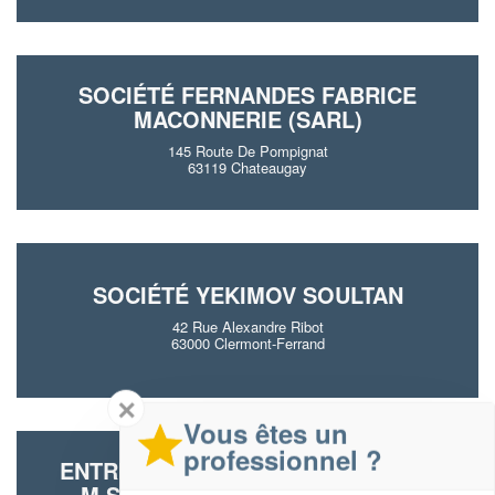
SOCIÉTÉ FERNANDES FABRICE
MACONNERIE (SARL)
145 Route De Pompignat
63119 Chateaugay
SOCIÉTÉ YEKIMOV SOULTAN
42 Rue Alexandre Ribot
63000 Clermont-Ferrand
✕
Vous êtes un
professionnel ?
ENTREPRISE PLATERIE GENERALE
M.S.M.A CONSTUCTION (SARL)