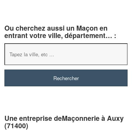
Ou cherchez aussi un Maçon en
entrant votre ville, département… :
✕
Vous êtes un
professionnel ?
Augmentez votre
chiffre d'affai
vos
tout en gagnant de
marges
Une entreprise deMaçonnerie à Auxy
!
nouveaux clients
(71400)
En savoir plus