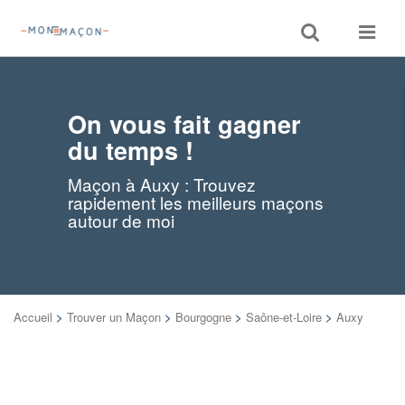
Toggle
Toggle
search
navigat
On vous fait gagner
du temps !
Maçon à Auxy : Trouvez
rapidement les meilleurs maçons
autour de moi
Accueil
>
Trouver un Maçon
>
Bourgogne
>
Saône-et-Loire
>
Auxy