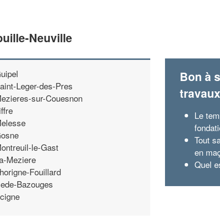
ille-Neuville
uipel
Bon à s
aint-Leger-des-Pres
travau
ezieres-sur-Couesnon
iffre
Le tem
elesse
fondat
osne
Tout s
ontreuil-le-Gast
en maç
a-Meziere
Quel e
horigne-Fouillard
ede-Bazouges
cigne