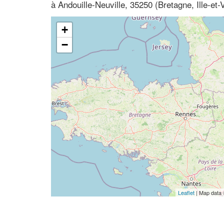
à Andouille-Neuville, 35250 (Bretagne, Ille-et-V
+
−
Leaflet
| Map data