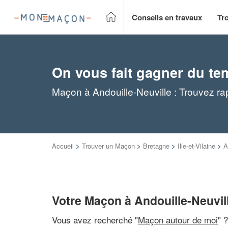
Conseils en travaux
Tr
On vous fait gagner du te
Maçon à Andouille-Neuville : Trouvez r
Accueil
>
Trouver un Maçon
>
Bretagne
>
Ille-et-Vilaine
>
A
Votre Maçon à Andouille-Neuvil
Vous avez recherché "
Maçon autour de moi
" 