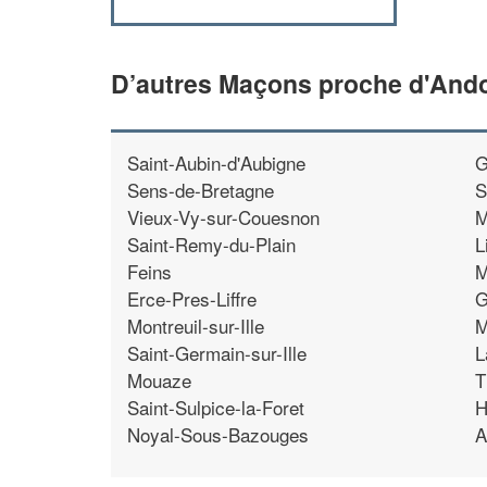
D’autres Maçons proche d'Andou
Saint-Aubin-d'Aubigne
G
Sens-de-Bretagne
S
Vieux-Vy-sur-Couesnon
M
Saint-Remy-du-Plain
L
Feins
M
Erce-Pres-Liffre
G
Montreuil-sur-Ille
M
Saint-Germain-sur-Ille
L
Mouaze
T
Saint-Sulpice-la-Foret
H
Noyal-Sous-Bazouges
A