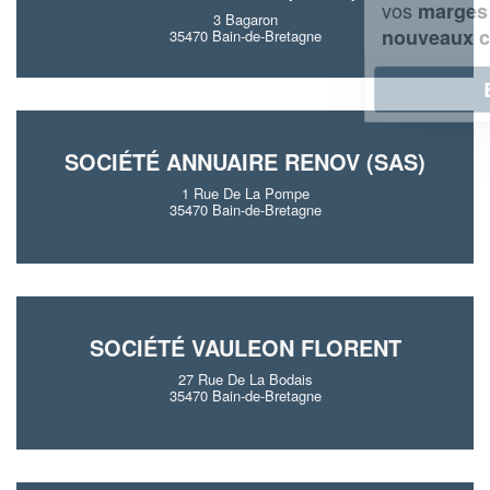
vos
tout en gagnant de
marges
3 Bagaron
!
nouveaux clients
35470 Bain-de-Bretagne
En savoir plus
SOCIÉTÉ ANNUAIRE RENOV (SAS)
1 Rue De La Pompe
35470 Bain-de-Bretagne
SOCIÉTÉ VAULEON FLORENT
27 Rue De La Bodais
35470 Bain-de-Bretagne