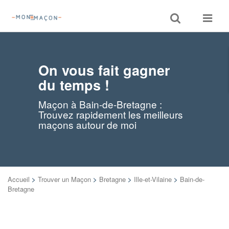
Toggle
Toggle
search
navigat
On vous fait gagner
du temps !
Maçon à Bain-de-Bretagne :
Trouvez rapidement les meilleurs
maçons autour de moi
Accueil
>
Trouver un Maçon
>
Bretagne
>
Ille-et-Vilaine
>
Bain-de-
Bretagne