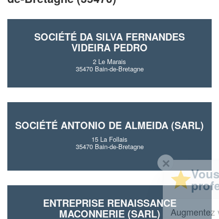
SOCIÉTÉ DA SILVA FERNANDES
VIDEIRA PEDRO
2 Le Marais
35470 Bain-de-Bretagne
SOCIÉTÉ ANTONIO DE ALMEIDA (SARL)
15 La Follais
35470 Bain-de-Bretagne
✕
Vous êtes un
professionnel ?
ENTREPRISE RENAISSANCE
Augmentez votre
et
chiffre d'affaires
MACONNERIE (SARL)