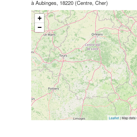
à Aubinges, 18220 (Centre, Cher)
+
−
Leaflet
| Map data