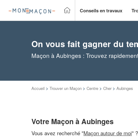
Conseils en travaux
Tr
On vous fait gagner du te
Maçon à Aubinges : Trouvez rapidement
Accueil
>
Trouver un Maçon
>
Centre
>
Cher
>
Aubinges
Votre Maçon à Aubinges
Vous avez recherché "
Maçon autour de moi
" 