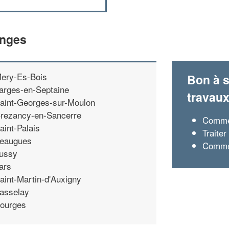
inges
ery-Es-Bois
Bon à s
arges-en-Septaine
travau
aint-Georges-sur-Moulon
rezancy-en-Sancerre
Commen
aint-Palais
Traite
eaugues
Commen
ussy
ars
aint-Martin-d'Auxigny
asselay
ourges