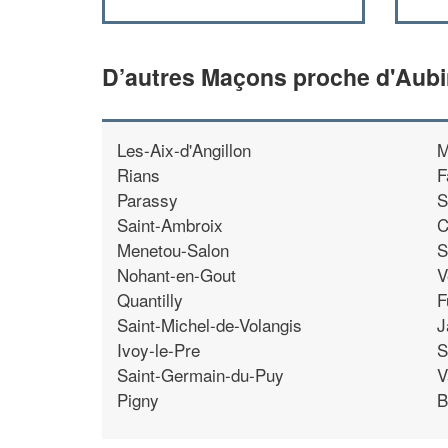
D’autres Maçons proche d'Aub
Les-Aix-d'Angillon
M
Rians
F
Parassy
S
Saint-Ambroix
C
Menetou-Salon
S
Nohant-en-Gout
V
Quantilly
F
Saint-Michel-de-Volangis
J
Ivoy-le-Pre
S
Saint-Germain-du-Puy
V
Pigny
B