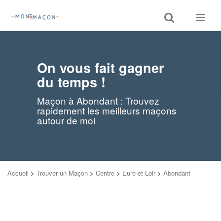
Toggle
Toggle
search
navigat
On vous fait gagner
du temps !
Maçon à Abondant : Trouvez
rapidement les meilleurs maçons
autour de moi
Accueil
>
Trouver un Maçon
>
Centre
>
Eure-et-Loir
>
Abondant