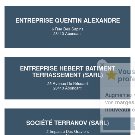
ENTREPRISE QUENTIN ALEXANDRE
6 Rue Des Sapins
28410 Abondant
✕
ENTREPRISE HEBERT BATIMENT
Vous êtes un
TERRASSEMENT (SARL)
professionnel ?
25 Avenue De Brissard
28410 Abondant
Augmentez votre
et
chiffre d'affaires
vos
tout en gagnant de
marges
!
nouveaux clients
SOCIÉTÉ TERRANOV (SARL)
En savoir plus
2 Impasse Des Graviers