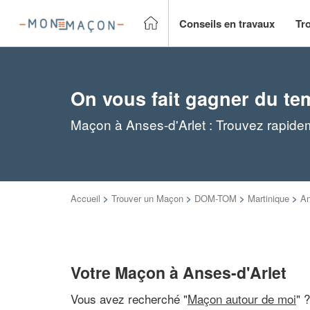
Conseils en travaux
Tr
On vous fait gagner du te
Maçon à Anses-d'Arlet : Trouvez rapide
Accueil
>
Trouver un Maçon
>
DOM-TOM
>
Martinique
>
An
Votre Maçon à Anses-d'Arlet
Vous avez recherché "
Maçon autour de moi
" 