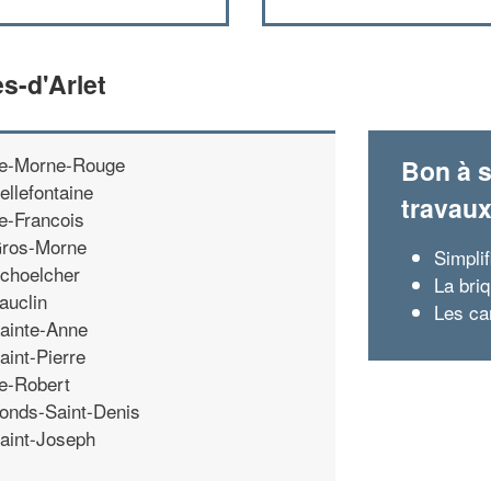
s-d'Arlet
e-Morne-Rouge
Bon à s
ellefontaine
travau
e-Francois
ros-Morne
Simplif
choelcher
La bri
auclin
Les ca
ainte-Anne
aint-Pierre
e-Robert
onds-Saint-Denis
aint-Joseph