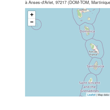
à Anses-d'Arlet, 97217 (DOM-TOM, Martiniqu
+
−
Leaflet
| Map data