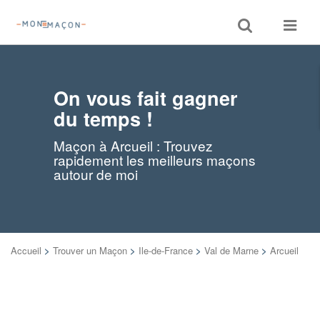
Toggle
Toggle
search
navigat
On vous fait gagner
du temps !
Maçon à Arcueil : Trouvez
rapidement les meilleurs maçons
autour de moi
Accueil
>
Trouver un Maçon
>
Ile-de-France
>
Val de Marne
>
Arcueil