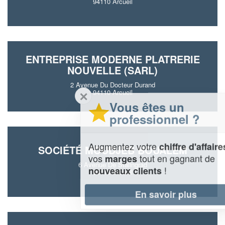
94110 Arcueil
ENTREPRISE MODERNE PLATRERIE
NOUVELLE (SARL)
2 Avenue Du Docteur Durand
94110 Arcueil
✕
Vous êtes un
professionnel ?
Augmentez votre
et
chiffre d'affaires
SOCIÉTÉ MOUDJEB BOUALEM
vos
tout en gagnant de
marges
6 Avenue De Stalingrad
!
nouveaux clients
94110 Arcueil
En savoir plus