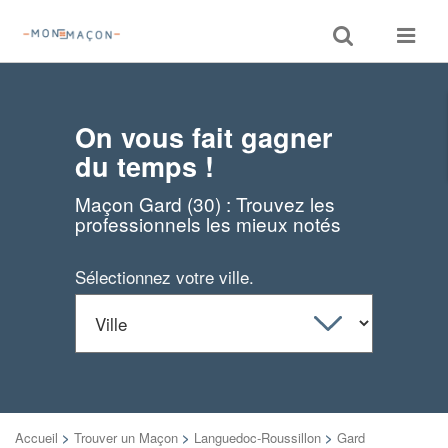
Toggle
Toggle
search
navigat
On vous fait gagner
du temps !
Maçon Gard (30) : Trouvez les
professionnels les mieux notés
Sélectionnez votre ville.
Accueil
>
Trouver un Maçon
>
Languedoc-Roussillon
>
Gard