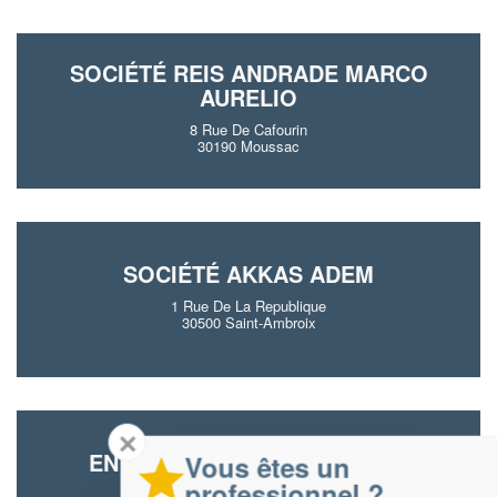
SOCIÉTÉ REIS ANDRADE MARCO
AURELIO
8 Rue De Cafourin
30190 Moussac
SOCIÉTÉ AKKAS ADEM
1 Rue De La Republique
30500 Saint-Ambroix
✕
ENTREPRISE ATTARD CEDRIC
Vous êtes un
professionnel ?
273 Av Du 08 Mai 1945