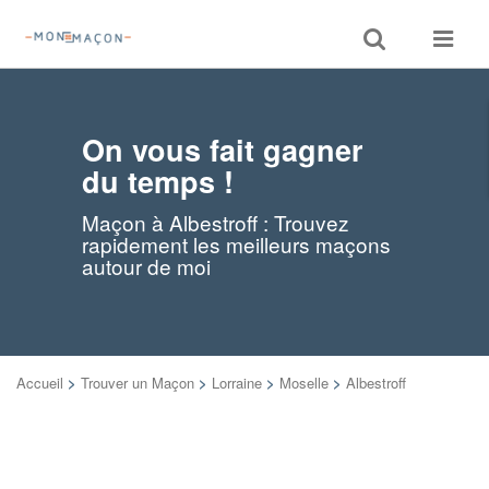
Toggle
Toggle
search
navigat
On vous fait gagner
du temps !
Maçon à Albestroff : Trouvez
rapidement les meilleurs maçons
autour de moi
Accueil
>
Trouver un Maçon
>
Lorraine
>
Moselle
>
Albestroff