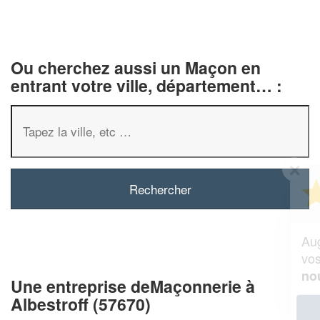
Ou cherchez aussi un Maçon en
entrant votre ville, département… :
✕
Vous êtes un
professionnel ?
Augmentez votre
chiffre d'affaires
vos
tout en gagnant de
marges
!
nouveaux clients
Une entreprise deMaçonnerie à
Albestroff (57670)
En savoir plus