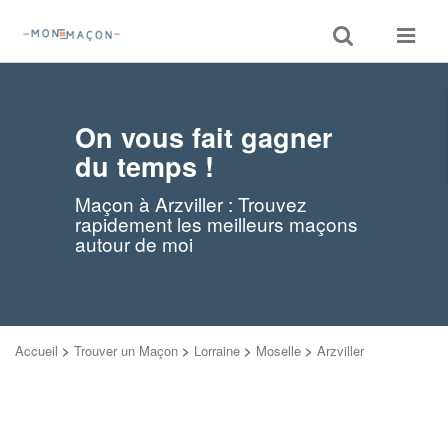
Toggle
Toggle
search
navigat
On vous fait gagner
du temps !
Maçon à Arzviller : Trouvez
rapidement les meilleurs maçons
autour de moi
Accueil
>
Trouver un Maçon
>
Lorraine
>
Moselle
>
Arzviller