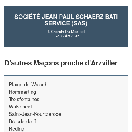
En savoir pl
SOCIÉTÉ JEAN PAUL SCHAERZ BATI
SERVICE (SAS)
6 Chemin Du Mosfeld
57405 Arzviller
D’autres Maçons proche d'Arzviller
Plaine-de-Walsch
Hommarting
Troisfontaines
Walscheid
Saint-Jean-Kourtzerode
Brouderdorff
Reding