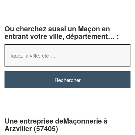
Ou cherchez aussi un Maçon en
entrant votre ville, département… :
✕
Vous êtes un
professionnel
Augmentez votre
chiffre 
Une entreprise deMaçonnerie à
vos
tout en gagn
marges
Arzviller (57405)
!
nouveaux clients