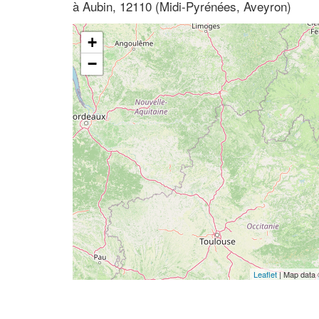
à Aubin, 12110 (Midi-Pyrénées, Aveyron)
+
−
Leaflet
| Map data