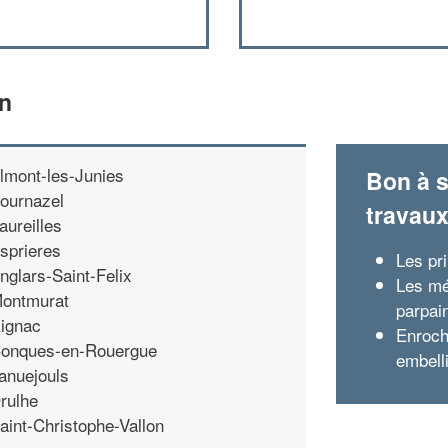
in
lmont-les-Junies
Bon à s
ournazel
travau
aureilles
sprieres
Les pr
nglars-Saint-Felix
Les mé
ontmurat
parpai
ignac
Enroch
onques-en-Rouergue
embelli
anuejouls
rulhe
aint-Christophe-Vallon