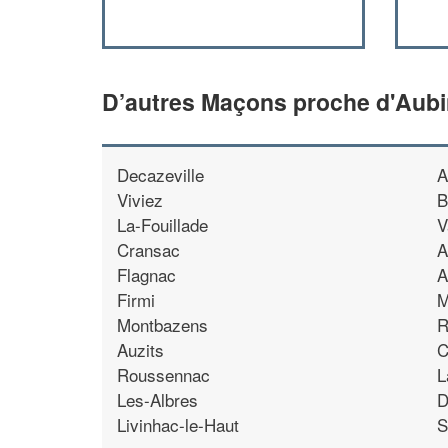
D’autres Maçons proche d'Aub
Decazeville
A
Viviez
B
La-Fouillade
V
Cransac
A
Flagnac
A
Firmi
M
Montbazens
R
Auzits
C
Roussennac
L
Les-Albres
D
Livinhac-le-Haut
S