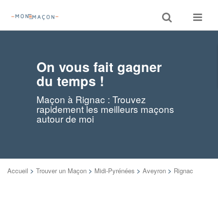
Toggle
Toggle
search
navigat
On vous fait gagner
du temps !
Maçon à Rignac : Trouvez
rapidement les meilleurs maçons
autour de moi
Accueil
>
Trouver un Maçon
>
Midi-Pyrénées
>
Aveyron
>
Rignac