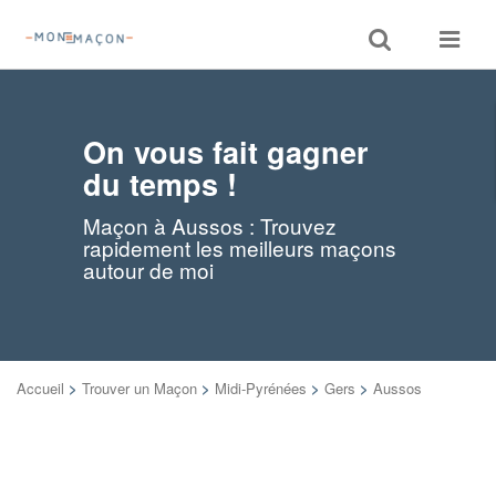
Toggle
Toggle
search
navigat
On vous fait gagner
du temps !
Maçon à Aussos : Trouvez
rapidement les meilleurs maçons
autour de moi
Accueil
>
Trouver un Maçon
>
Midi-Pyrénées
>
Gers
>
Aussos