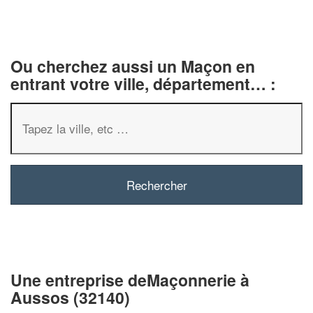
Ou cherchez aussi un Maçon en
entrant votre ville, département… :
✕
Vous êtes un
professionnel ?
Augmentez votre
chiffre d'affa
vos
tout en gagnant d
marges
Une entreprise deMaçonnerie à
!
nouveaux clients
Aussos (32140)
En savoir plus