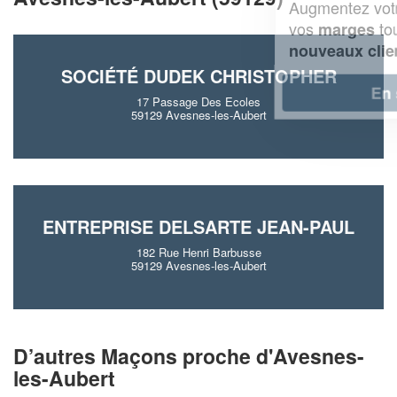
Augmentez votre
et
chiffre d'affaires
vos
tout en gagnant de
marges
!
nouveaux clients
SOCIÉTÉ DUDEK CHRISTOPHER
En savoir plus
17 Passage Des Ecoles
59129 Avesnes-les-Aubert
ENTREPRISE DELSARTE JEAN-PAUL
182 Rue Henri Barbusse
59129 Avesnes-les-Aubert
D’autres Maçons proche d'Avesnes-
les-Aubert