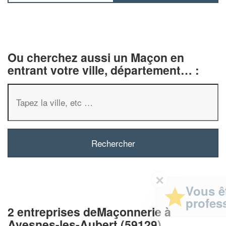
Ou cherchez aussi un Maçon en
entrant votre ville, département… :
✕
Vous êtes un
professionnel ?
2 entreprises deMaçonnerie à
Avesnes-les-Aubert (59129)