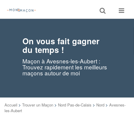
Toggle
Toggle
search
navigat
On vous fait gagner
du temps !
Maçon à Avesnes-les-Aubert :
Trouvez rapidement les meilleurs
maçons autour de moi
Accueil
>
Trouver un Maçon
>
Nord Pas-de-Calais
>
Nord
>
Avesnes-
les-Aubert