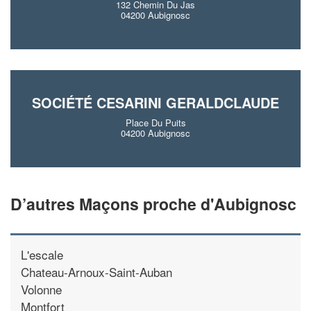
132 Chemin Du Jas
04200 Aubignosc
SOCIÉTÉ CESARINI GERALDCLAUDE
Place Du Puits
04200 Aubignosc
D’autres Maçons proche d'Aubignosc
L'escale
Chateau-Arnoux-Saint-Auban
Volonne
Montfort