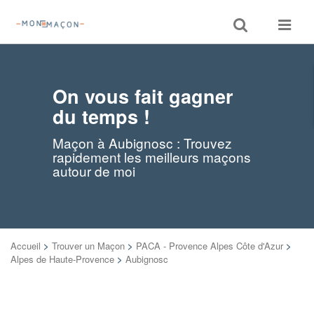
Toggle
Toggle
search
navigat
On vous fait gagner
du temps !
Maçon à Aubignosc : Trouvez
rapidement les meilleurs maçons
autour de moi
Accueil
>
Trouver un Maçon
>
PACA - Provence Alpes Côte d'Azur
>
Alpes de Haute-Provence
>
Aubignosc