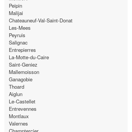
Peipin
Malijai
Chateauneuf-Val-Saint-Donat
Les-Mees
Peyruis
Salignac
Entrepierres
La-Motte-du-Caire
Saint-Geniez
Mallemoisson
Ganagobie
Thoard
Aiglun
Le-Castellet
Entrevennes
Montlaux
Valernes
Champtercier