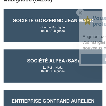
✕
Vous êtes un
SOCIÉTÉ GORZERINO JEAN-MARC
professionnel ?
Chemin Du Figuier
04200 Aubignosc
Augmentez votre
et
chiffre d'affaires
vos
tout en gagnant de
marges
!
nouveaux clients
En savoir plus
SOCIÉTÉ ALPEA (SAS)
Le Point Nodal
04200 Aubignosc
ENTREPRISE GONTRAND AURELIEN