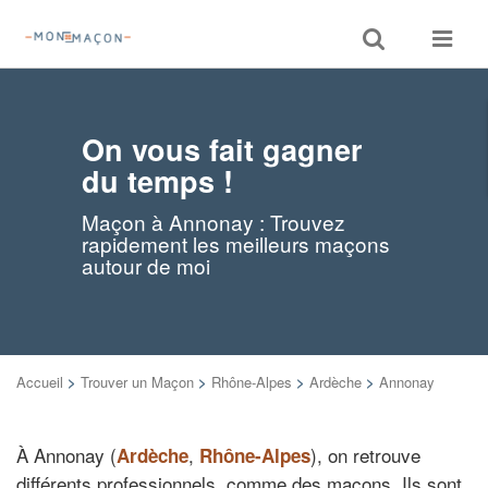
Toggle
Toggle
search
navigat
On vous fait gagner
du temps !
Maçon à Annonay : Trouvez
rapidement les meilleurs maçons
autour de moi
Accueil
>
Trouver un Maçon
>
Rhône-Alpes
>
Ardèche
>
Annonay
À Annonay (
,
), on retrouve
Ardèche
Rhône-Alpes
différents professionnels, comme des maçons. Ils sont