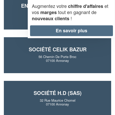
ENTREPRISE OLIVEIRA (SAS)
Augmentez votre
et
chiffre d'affaires
vos
tout en gagnant de
marges
68 Avenue Rhin Danube
07100 Annonay
!
nouveaux clients
En savoir plus
SOCIÉTÉ CELIK BAZUR
56 Chemin De Porte Broc
07100 Annonay
SOCIÉTÉ H.D (SAS)
32 Rue Maurice Chomel
07100 Annonay