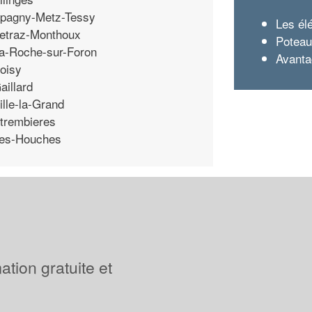
pagny-Metz-Tessy
Les él
etraz-Monthoux
Poteau
a-Roche-sur-Foron
Avanta
oisy
aillard
ille-la-Grand
trembieres
es-Houches
tion gratuite et