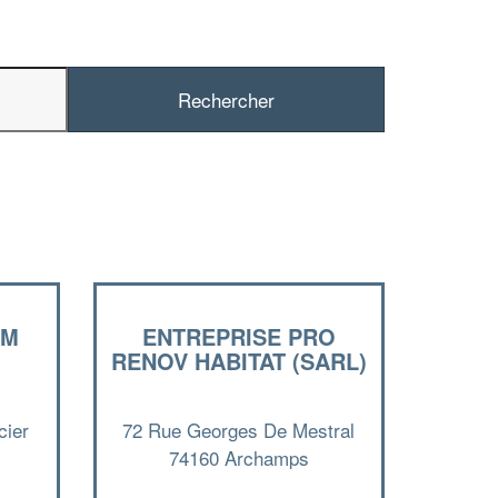
✕
Vous êtes un
professionnel ?
AM
ENTREPRISE PRO
Augmentez votre
chiffre d'affaires
RENOV HABITAT (SARL)
vos
tout en gagnant de
marges
!
nouveaux clients
cier
72 Rue Georges De Mestral
74160 Archamps
En savoir plus