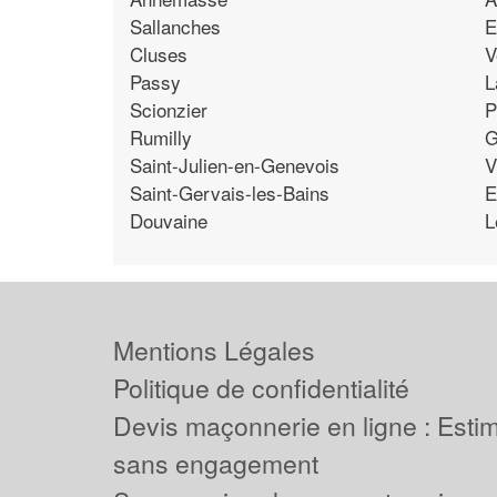
Sallanches
E
Cluses
V
Passy
L
Scionzier
P
Rumilly
G
Saint-Julien-en-Genevois
V
Saint-Gervais-les-Bains
E
Douvaine
L
Mentions Légales
Politique de confidentialité
Devis maçonnerie en ligne : Estima
sans engagement