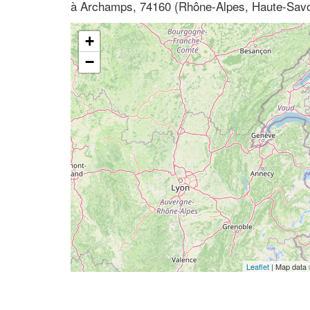
à Archamps, 74160 (Rhône-Alpes, Haute-Savo
+
−
Leaflet
| Map data