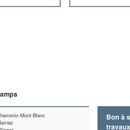
hamps
hamonix-Mont-Blanc
Bon à s
arnaz
travau
llinges