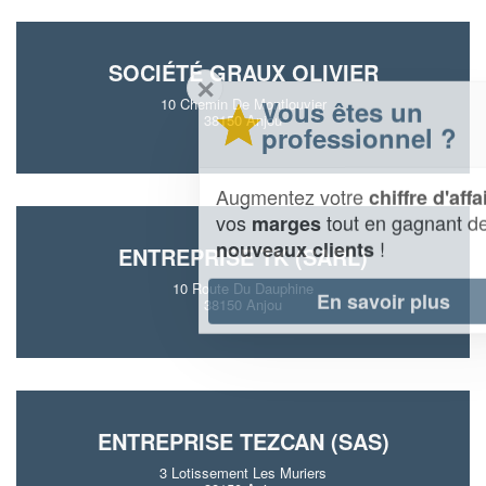
SOCIÉTÉ GRAUX OLIVIER
✕
Vous êtes un
10 Chemin De Montlouvier
38150 Anjou
professionnel ?
Augmentez votre
et
chiffre d'affaires
vos
tout en gagnant de
marges
!
nouveaux clients
ENTREPRISE TK (SARL)
10 Route Du Dauphine
En savoir plus
38150 Anjou
ENTREPRISE TEZCAN (SAS)
3 Lotissement Les Muriers