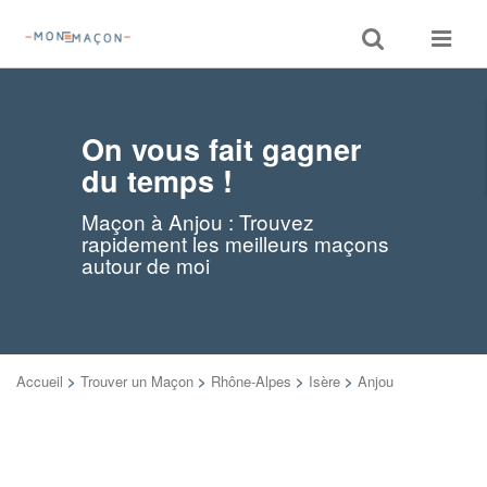
Toggle
Toggle
search
navigat
On vous fait gagner
du temps !
Maçon à Anjou : Trouvez
rapidement les meilleurs maçons
autour de moi
Accueil
>
Trouver un Maçon
>
Rhône-Alpes
>
Isère
>
Anjou