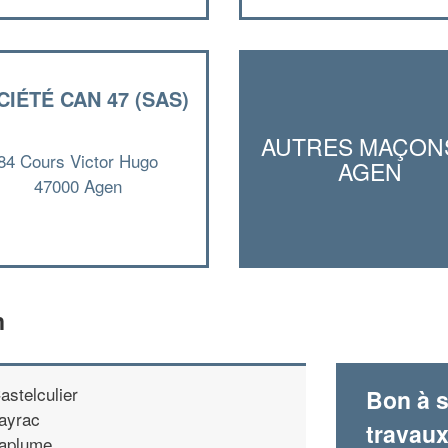
CIÉTÉ CAN 47 (SAS)
AUTRES MAÇON
84 Cours Victor Hugo
AGEN
47000 Agen
n
astelculier
Bon à s
ayrac
travau
aplume