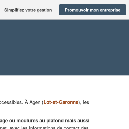
Simplifiez votre gestion
Promouvoir mon entreprise
ccessibles. À Agen (
), les
Lot-et-Garonne
elage ou moulures au plafond mais aussi
et, avec les informations de contact des