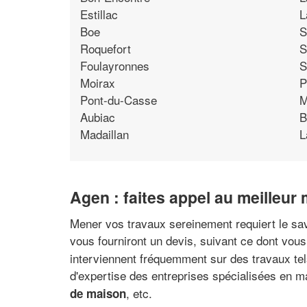
Estillac
L
Boe
S
Roquefort
S
Foulayronnes
S
Moirax
P
Pont-du-Casse
M
Aubiac
B
Madaillan
L
Agen : faites appel au meilleur
Mener vos travaux sereinement requiert le sav
vous fourniront un devis, suivant ce dont vous
interviennent fréquemment sur des travaux tels
d'expertise des entreprises spécialisées en m
, etc.
de maison