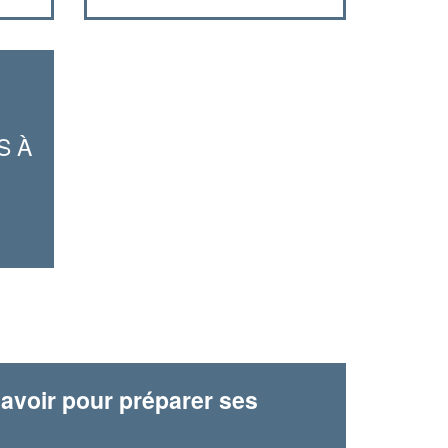
vos
tout en gagnant de
marges
!
nouveaux clients
En savoir plus
S À
avoir pour préparer ses
x