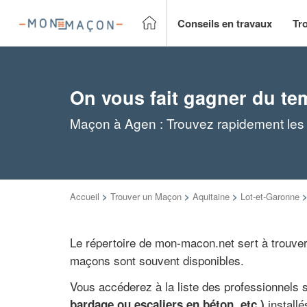
Conseils en travaux
Tr
On vous fait gagner du te
Maçon à Agen : Trouvez rapidement les
Accueil
>
Trouver un Maçon
>
Aquitaine
>
Lot-et-Garonne
Le répertoire de mon-macon.net sert à trouver
maçons sont souvent disponibles.
Vous accéderez à la liste des professionnels 
install
bardage ou escaliers en béton, etc.)