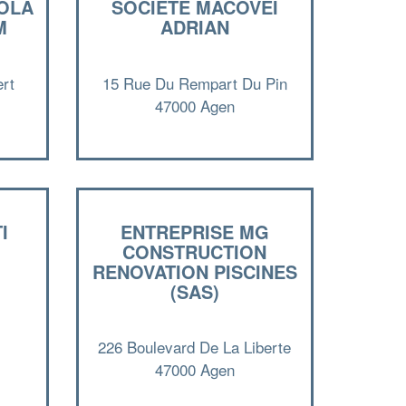
OLA
SOCIÉTÉ MACOVEI
M
ADRIAN
rt
15 Rue Du Rempart Du Pin
47000 Agen
I
ENTREPRISE MG
CONSTRUCTION
RENOVATION PISCINES
(SAS)
✕
Vous êtes un
professionnel ?
226 Boulevard De La Liberte
47000 Agen
Augmentez votre
et
chiffre d'affaires