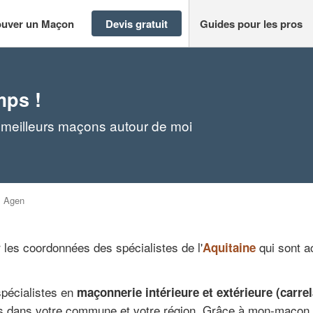
ouver un Maçon
Devis gratuit
Guides pour les pros
mps !
 meilleurs maçons autour de moi
>
Agen
 les coordonnées des spécialistes de l'
qui sont a
Aquitaine
spécialistes en
maçonnerie intérieure et extérieure (carr
és dans votre commune et votre région. Grâce à mon-macon.n