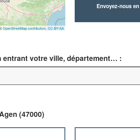
Envoyez-nous en q
 ©
OpenStreetMap contributors,
CC-BY-SA
entrant votre ville, département… :
 Agen (47000)