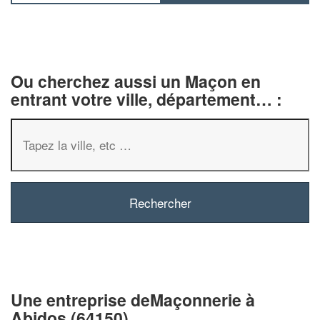
Ou cherchez aussi un Maçon en
entrant votre ville, département… :
✕
Vous êtes un
professionnel ?
Augmentez votre
chiffre d'af
vos
tout en gagnant 
marges
Une entreprise deMaçonnerie à
!
nouveaux clients
Abidos (64150)