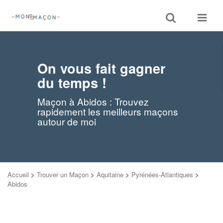
Toggle
Toggle
search
navigat
On vous fait gagner
du temps !
Maçon à Abidos : Trouvez
rapidement les meilleurs maçons
autour de moi
Accueil
>
Trouver un Maçon
>
Aquitaine
>
Pyrénées-Atlantiques
>
Abidos