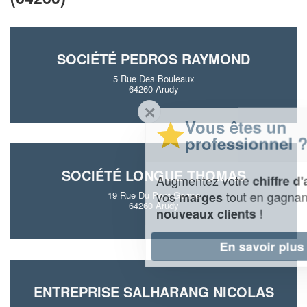
SOCIÉTÉ PEDROS RAYMOND
5 Rue Des Bouleaux
64260 Arudy
✕
Vous êtes un
professionnel ?
SOCIÉTÉ LONGUE THOMAS
Augmentez votre
et
chiffre d'affaires
vos
tout en gagnant de
marges
19 Rue Du Pont Germe
64260 Arudy
!
nouveaux clients
En savoir plus
ENTREPRISE SALHARANG NICOLAS