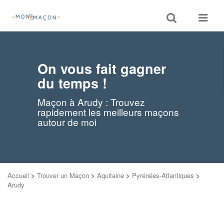
Toggle
Toggle
search
navigat
On vous fait gagner
du temps !
Maçon à Arudy : Trouvez
rapidement les meilleurs maçons
autour de moi
Accueil
>
Trouver un Maçon
>
Aquitaine
>
Pyrénées-Atlantiques
>
Arudy