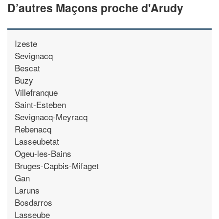
D’autres Maçons proche d'Arudy
Izeste
Sevignacq
Bescat
Buzy
Villefranque
Saint-Esteben
Sevignacq-Meyracq
Rebenacq
Lasseubetat
Ogeu-les-Bains
Bruges-Capbis-Mifaget
Gan
Laruns
Bosdarros
Lasseube