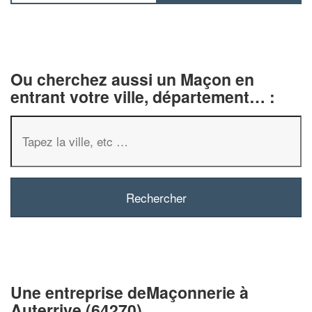
Ou cherchez aussi un Maçon en
entrant votre ville, département… :
✕
Vous êtes un
professionnel ?
Augmentez votre
chiffre d'af
Une entreprise deMaçonnerie à
vos
tout en gagnant 
marges
Auterrive (64270)
!
nouveaux clients