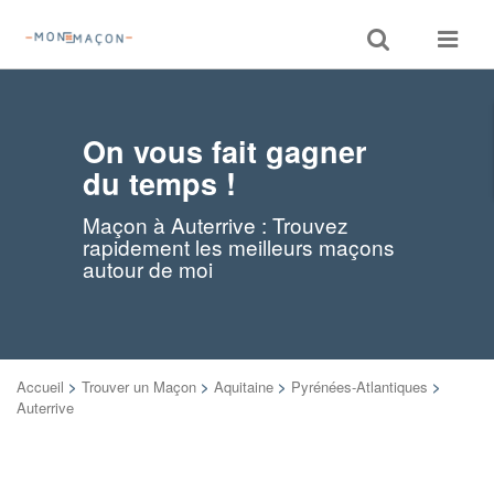
Toggle
Toggle
search
navigat
On vous fait gagner
du temps !
Maçon à Auterrive : Trouvez
rapidement les meilleurs maçons
autour de moi
Accueil
>
Trouver un Maçon
>
Aquitaine
>
Pyrénées-Atlantiques
>
Auterrive