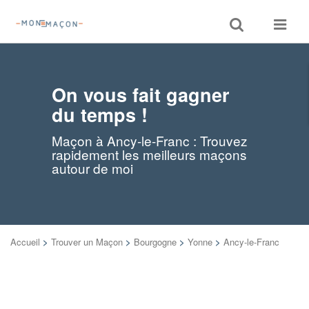
Toggle
Toggle
search
navigat
On vous fait gagner
du temps !
Maçon à Ancy-le-Franc : Trouvez
rapidement les meilleurs maçons
autour de moi
Accueil
>
Trouver un Maçon
>
Bourgogne
>
Yonne
>
Ancy-le-Franc