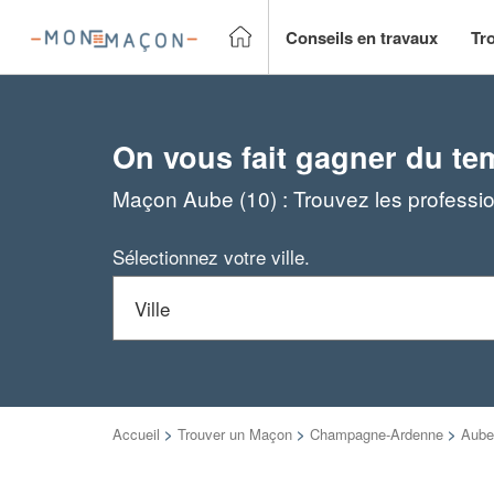
Conseils en travaux
Tr
On vous fait gagner du te
Maçon Aube (10) : Trouvez les professi
Sélectionnez votre ville.
Accueil
>
Trouver un Maçon
>
Champagne-Ardenne
>
Aube