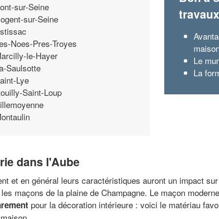
ont-sur-Seine
travau
ogent-sur-Seine
stissac
Avanta
es-Noes-Pres-Troyes
maiso
arcilly-le-Hayer
Le mur
a-Saulsotte
La for
aint-Lye
ouilly-Saint-Loup
illemoyenne
ontaulin
rie dans l'Aube
t et en général leurs caractéristiques auront un impact sur 
 les maçons de la plaine de Champagne. Le maçon moderne tr
pour la décoration intérieure : voici le matériau favo
arement
 maison.