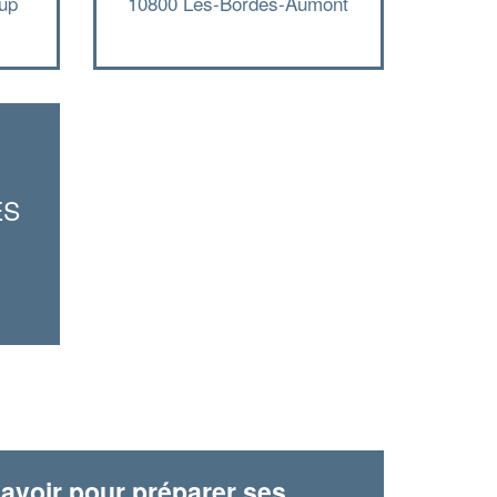
oup
10800 Les-Bordes-Aumont
ES
avoir pour préparer ses