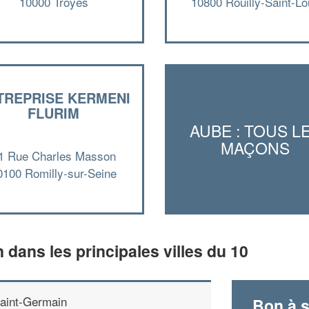
10000 Troyes
10800 Rouilly-Saint-L
TREPRISE KERMENI
FLURIM
AUBE : TOUS L
MAÇONS
1 Rue Charles Masson
0100 Romilly-sur-Seine
n dans les principales villes du 10
aint-Germain
Bon à s