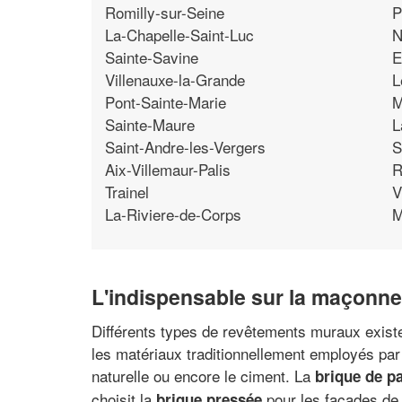
Romilly-sur-Seine
P
La-Chapelle-Saint-Luc
N
Sainte-Savine
E
Villenauxe-la-Grande
L
Pont-Sainte-Marie
M
Sainte-Maure
L
Saint-Andre-les-Vergers
S
Aix-Villemaur-Palis
R
Trainel
V
La-Riviere-de-Corps
M
L'indispensable sur la maçonne
Différents types de revêtements muraux existen
les matériaux traditionnellement employés par
naturelle ou encore le ciment. La
brique de p
choisit la
pour les façades de
brique pressée