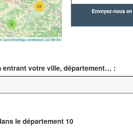
43
Envoyez-nous en q
8
 ©
OpenStreetMap contributors,
CC-BY-SA
entrant votre ville, département… :
dans le département 10