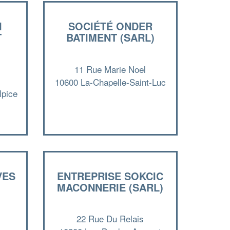
I
SOCIÉTÉ ONDER
T
BATIMENT (SARL)
)
11 Rue Marie Noel
10600 La-Chapelle-Saint-Luc
lpice
✕
Vous êtes un
professionnel ?
Augmentez votre
et
VES
ENTREPRISE SOKCIC
chiffre d'affaires
MACONNERIE (SARL)
vos
tout en gagnant de
marges
!
nouveaux clients
22 Rue Du Relais
En savoir plus