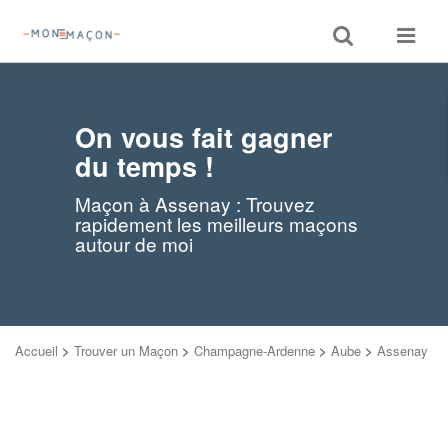
Toggle
Toggle
search
navigat
On vous fait gagner
du temps !
Maçon à Assenay : Trouvez
rapidement les meilleurs maçons
autour de moi
Accueil
>
Trouver un Maçon
>
Champagne-Ardenne
>
Aube
>
Assenay