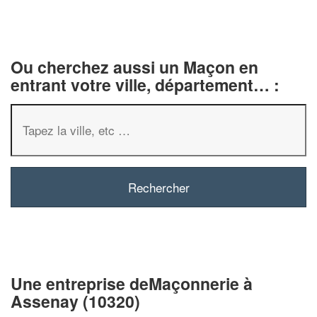
Ou cherchez aussi un Maçon en
entrant votre ville, département… :
✕
Vous êtes un
professionnel ?
Augmentez votre
chiffre d'affai
vos
tout en gagnant de
marges
Une entreprise deMaçonnerie à
!
nouveaux clients
Assenay (10320)
En savoir plus