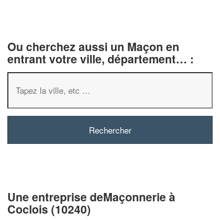
Ou cherchez aussi un Maçon en
entrant votre ville, département… :
✕
Vous êtes un
professionnel ?
Augmentez votre
chiffre d'affaires
vos
tout en gagnant de
marges
!
nouveaux clients
Une entreprise deMaçonnerie à
Coclois (10240)
En savoir plus