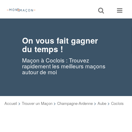
Toggle
Toggle
search
navigat
On vous fait gagner
du temps !
Maçon à Coclois : Trouvez
rapidement les meilleurs maçons
autour de moi
Accueil
>
Trouver un Maçon
>
Champagne-Ardenne
>
Aube
>
Coclois