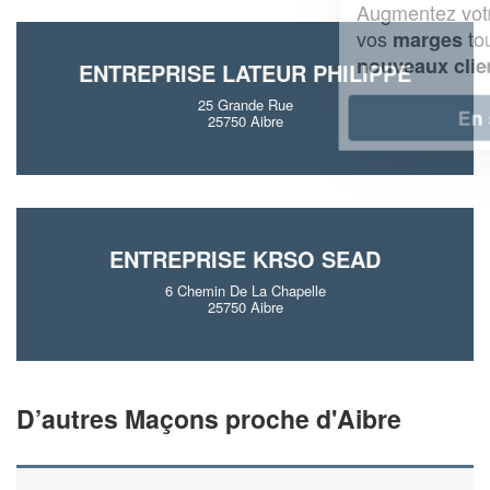
Augmentez votre
et
chiffre d'affaires
vos
tout en gagnant de
marges
!
nouveaux clients
ENTREPRISE LATEUR PHILIPPE
25 Grande Rue
En savoir plus
25750 Aibre
ENTREPRISE KRSO SEAD
6 Chemin De La Chapelle
25750 Aibre
D’autres Maçons proche d'Aibre