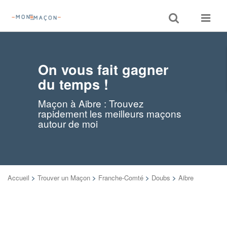
Toggle
Toggle
search
navigat
On vous fait gagner
du temps !
Maçon à Aibre : Trouvez
rapidement les meilleurs maçons
autour de moi
Accueil
>
Trouver un Maçon
>
Franche-Comté
>
Doubs
>
Aibre