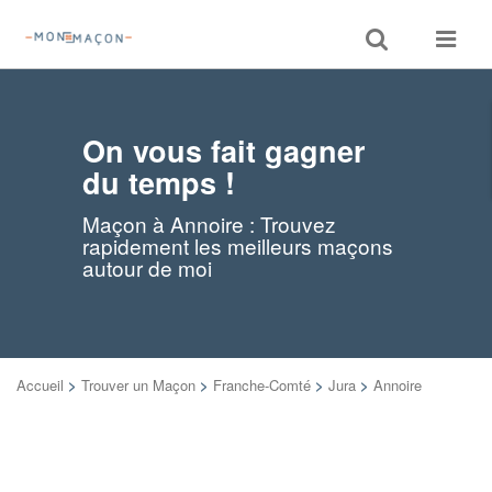
Toggle
Toggle
search
navigat
On vous fait gagner
du temps !
Maçon à Annoire : Trouvez
rapidement les meilleurs maçons
autour de moi
Accueil
>
Trouver un Maçon
>
Franche-Comté
>
Jura
>
Annoire