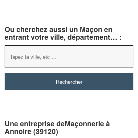
Ou cherchez aussi un Maçon en
entrant votre ville, département… :
✕
Vous êtes un
professionnel ?
Augmentez votre
chiffre d'af
vos
tout en gagnant 
marges
!
nouveaux clients
Une entreprise deMaçonnerie à
Annoire (39120)
En savoir plus