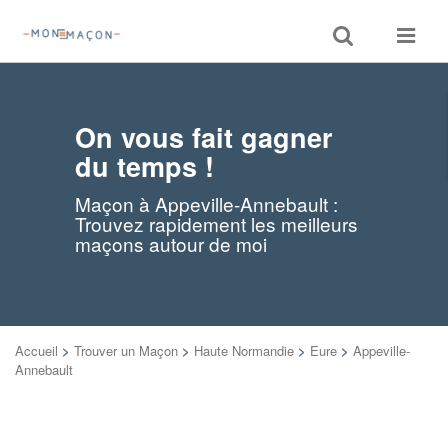
Toggle
Toggle
search
navigat
On vous fait gagner
du temps !
Maçon à Appeville-Annebault :
Trouvez rapidement les meilleurs
maçons autour de moi
Accueil
>
Trouver un Maçon
>
Haute Normandie
>
Eure
>
Appeville-
Annebault