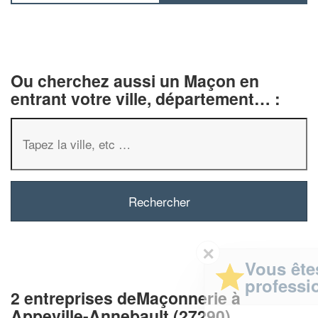
Ou cherchez aussi un Maçon en
entrant votre ville, département… :
✕
Vous êtes un
professionnel ?
2 entreprises deMaçonnerie à
Appeville-Annebault (27290)