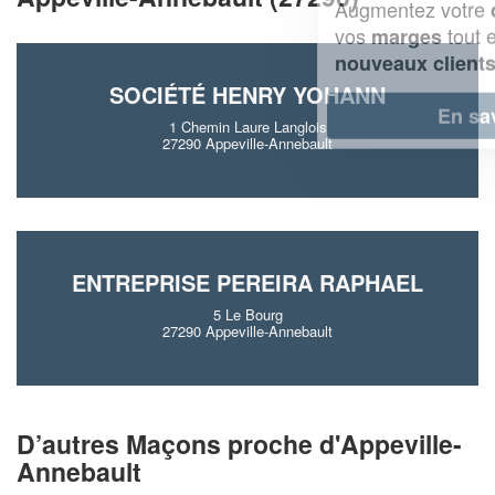
Augmentez votre
et
chiffre d'affaires
vos
tout en gagnant de
marges
!
nouveaux clients
SOCIÉTÉ HENRY YOHANN
En savoir plus
1 Chemin Laure Langlois
27290 Appeville-Annebault
ENTREPRISE PEREIRA RAPHAEL
5 Le Bourg
27290 Appeville-Annebault
D’autres Maçons proche d'Appeville-
Annebault