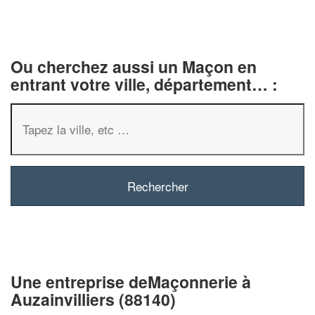
Ou cherchez aussi un Maçon en
entrant votre ville, département… :
✕
Vous êtes un
professionnel 
Augmentez votre
chiffre d'
vos
tout en gagnan
marges
Une entreprise deMaçonnerie à
!
nouveaux clients
Auzainvilliers (88140)