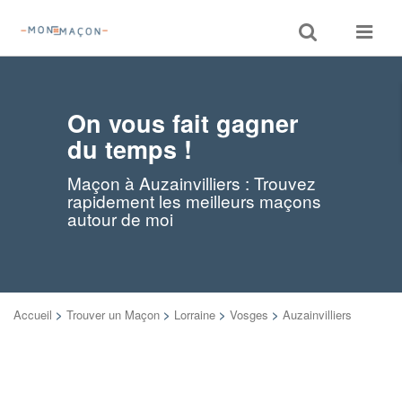
Toggle
Toggle
search
navigat
On vous fait gagner
du temps !
Maçon à Auzainvilliers : Trouvez
rapidement les meilleurs maçons
autour de moi
Accueil
>
Trouver un Maçon
>
Lorraine
>
Vosges
>
Auzainvilliers