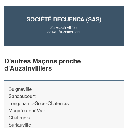
En savoir plus
SOCIÉTÉ DECUENCA (SAS)
Za Auzainvilliers
88140 Auzainvilliers
D’autres Maçons proche
d'Auzainvilliers
Bulgneville
Sandaucourt
Longchamp-Sous-Chatenois
Mandres-sur-Vair
Chatenois
Suriauville