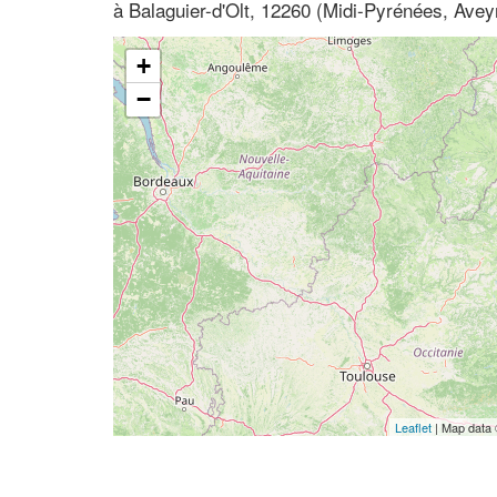
à Balaguier-d'Olt, 12260 (Midi-Pyrénées, Avey
+
−
Leaflet
| Map data