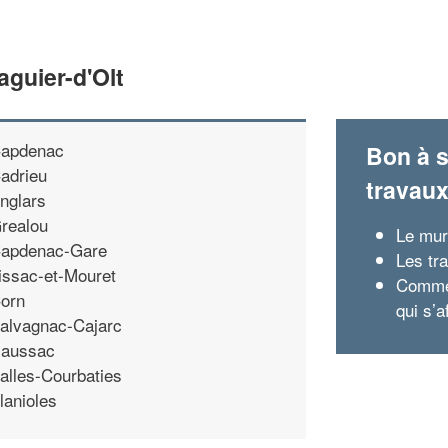
guier-d'Olt
apdenac
Bon à s
adrieu
travau
nglars
realou
Le mur
apdenac-Gare
Les tr
issac-et-Mouret
Commen
orn
qui s’a
alvagnac-Cajarc
aussac
alles-Courbaties
lanioles