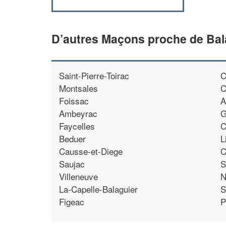
D’autres Maçons proche de Bala
Saint-Pierre-Toirac
C
Montsales
C
Foissac
A
Ambeyrac
G
Faycelles
C
Beduer
L
Causse-et-Diege
C
Saujac
S
Villeneuve
N
La-Capelle-Balaguier
S
Figeac
P