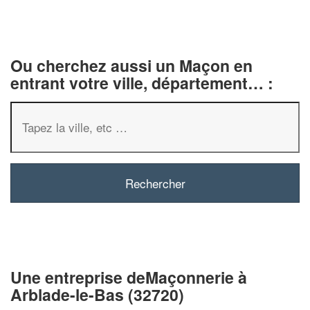
Ou cherchez aussi un Maçon en
entrant votre ville, département… :
✕
Vous êtes un
professionnel 
Augmentez votre
chiffre d'
Une entreprise deMaçonnerie à
vos
tout en gagnan
marges
Arblade-le-Bas (32720)
!
nouveaux clients