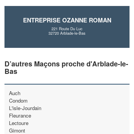
En savoir plus
ENTREPRISE OZANNE ROMAN
221 Route Du Luc
32720 Arblade-le-Bas
D’autres Maçons proche d'Arblade-le-
Bas
Auch
Condom
L'isle-Jourdain
Fleurance
Lectoure
Gimont