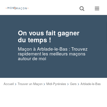
Toggle
Toggle
search
navigat
On vous fait gagner
du temps !
Maçon à Arblade-le-Bas : Trouvez
rapidement les meilleurs maçons
autour de moi
Accueil
>
Trouver un Maçon
>
Midi-Pyrénées
>
Gers
>
Arblade-le-Bas