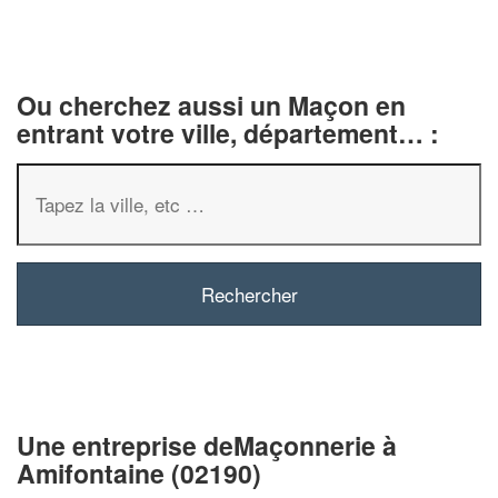
Ou cherchez aussi un Maçon en
entrant votre ville, département… :
✕
Vous êtes un
professionnel ?
Augmentez votre
chiffre d'affa
vos
tout en gagnant d
marges
Une entreprise deMaçonnerie à
!
nouveaux clients
Amifontaine (02190)