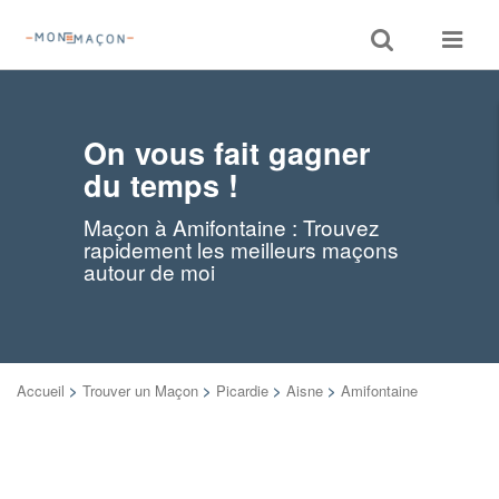
Toggle
Toggle
search
navigat
On vous fait gagner
du temps !
Maçon à Amifontaine : Trouvez
rapidement les meilleurs maçons
autour de moi
Accueil
>
Trouver un Maçon
>
Picardie
>
Aisne
>
Amifontaine