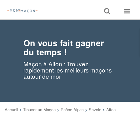
Toggle
Toggle
search
navigat
On vous fait gagner
du temps !
Maçon à Aiton : Trouvez
rapidement les meilleurs maçons
autour de moi
Accueil
>
Trouver un Maçon
>
Rhône-Alpes
>
Savoie
>
Aiton