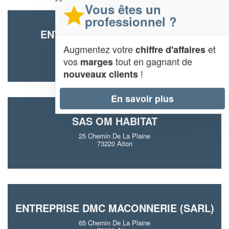
Vous êtes un
professionnel ?
ENTREPRISE LEBAS MATHIEU
Augmentez votre
et
chiffre d'affaires
Montgrepont
73220 Aiton
vos
tout en gagnant de
marges
!
nouveaux clients
En savoir plus
SAS OM HABITAT
25 Chemin De La Plaine
73220 Aiton
ENTREPRISE DMC MACONNERIE (SARL)
65 Chemin De La Plaine